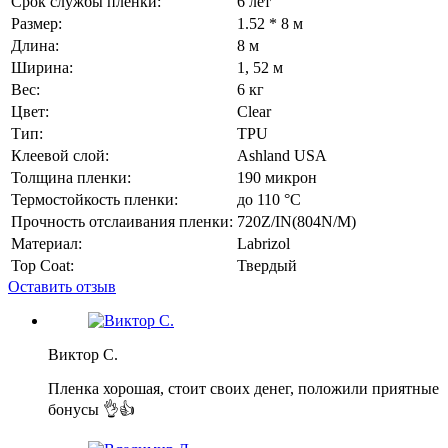
Срок службы пленки:
6 лет
Размер:
1.52 * 8 м
Длина:
8 м
Ширина:
1, 52 м
Вес:
6 кг
Цвет:
Сlear
Тип:
TPU
Клеевой слой:
Ashland USA
Толщина пленки:
190 микрон
Термостойкость пленки:
до 110 °C
Прочность отслаивания пленки:
720Z/IN(804N/M)
Материал:
Labrizol
Top Coat:
Твердый
Оставить отзыв
Виктор С.
Пленка хорошая, стоит своих денег, положили приятные
бонусы 👌👍